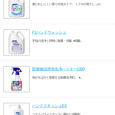
液だれしにくい香り付泡タイプ。 ミクロの泡でしっか...
F1ハンドウォッシュ
手指の洗浄と同時に殺菌・消毒 ●弱酸...
医療施設用泡洗浄ハイター1000
泡がすばやく密着する除菌洗浄剤。 ●...
ハンドスキッシュEX
コストパフォーマンスに優れた消毒剤 ...