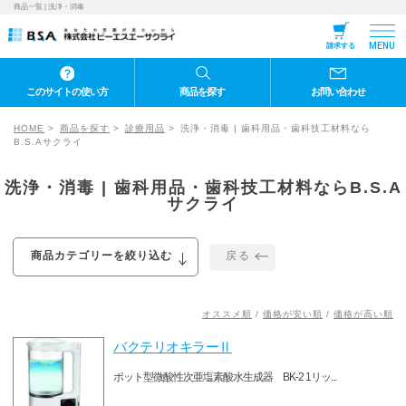
商品一覧 | 洗浄・消毒
MENU
請求する
このサイトの使い方
商品を探す
お問い合わせ
HOME
商品を探す
診療用品
洗浄・消毒 | 歯科用品・歯科技工材料なら
B.S.Aサクライ
洗浄・消毒 | 歯科用品・歯科技工材料ならB.S.A
サクライ
戻る
商品カテゴリーを絞り込む
オススメ順
/
価格が安い順
/
価格が高い順
バクテリオキラーⅡ
ポット型微酸性次亜塩素酸水生成器 BK-2 1リッ...