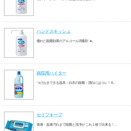
ハンドスキッシュ
優れた殺菌効果のアルコール消毒剤 ●...
病院用ハイター
つけおきできる器具・白衣の除菌・漂白にはコレ！ 6...
セイフキープ
体液・血液汚れまで除菌と洗浄が これ１枚で出来る！...