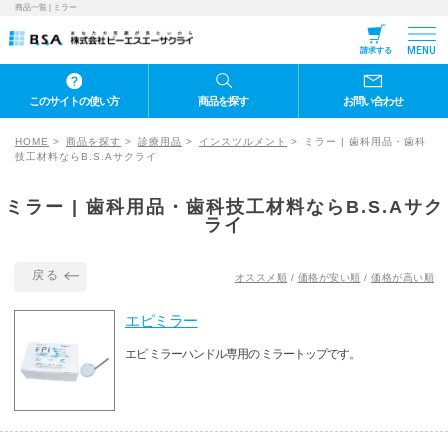
商品一覧 | ミラー
MENU
請求する
このサイトの使い方
商品を探す
お問い合わせ
HOME
商品を探す
診療用品
インスツルメント
ミラー | 歯科用品・歯科
技工材料ならB.S.Aサクライ
ミラー | 歯科用品・歯科技工材料ならB.S.Aサク
ライ
戻る
オススメ順
/
価格が安い順
/
価格が高い順
エピミラー
エピ ミラーハンドル専用の ミラートップです。