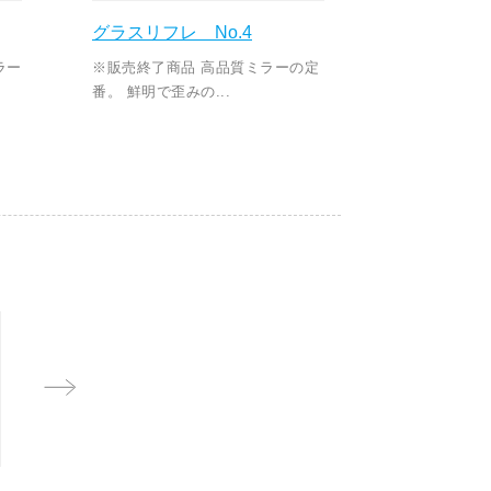
グラスリフレ No.4
ラー
※販売終了商品 高品質ミラーの定
番。 鮮明で歪みの...