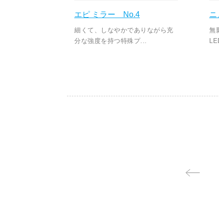
エピ ミラー No.4
ニ
細くて、しなやかでありながら充
無
分な強度を持つ特殊プ...
L