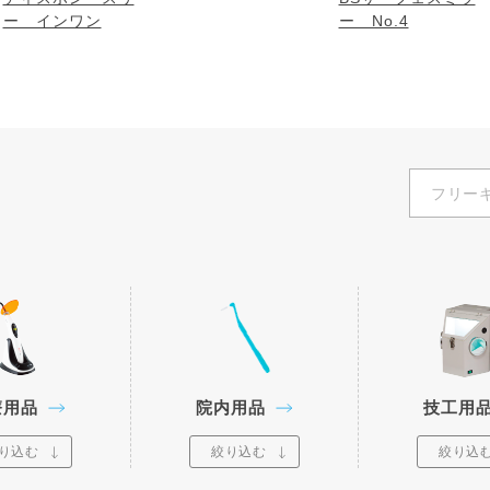
ー インワン
ー No.4
療用品
院内用品
技工用
り込む
絞り込む
絞り込