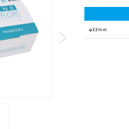
φ22ｍｍ