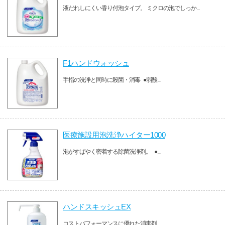
液だれしにくい香り付泡タイプ。 ミクロの泡でしっか...
F1ハンドウォッシュ
手指の洗浄と同時に殺菌・消毒 ●弱酸...
医療施設用泡洗浄ハイター1000
泡がすばやく密着する除菌洗浄剤。 ●...
ハンドスキッシュEX
コストパフォーマンスに優れた消毒剤 ...