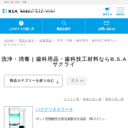
商品一覧 | 洗浄・消毒
MENU
請求する
このサイトの使い方
商品を探す
お問い合わせ
HOME
商品を探す
診療用品
洗浄・消毒 | 歯科用品・歯科技工材料なら
B.S.Aサクライ
洗浄・消毒 | 歯科用品・歯科技工材料ならB.S.A
サクライ
戻る
商品カテゴリーを絞り込む
オススメ順
/
価格が安い順
/
価格が高い順
バクテリオキラーⅡ
ポット型微酸性次亜塩素酸水生成器 BK-2 1リッ...