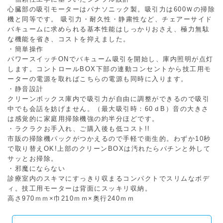
心臓部の吸引モーターはパナソニック製。吸引力は600Ｗの掃除
機と同等です。 吸引力・耐久性・静粛性など、チェアーサイド
バキュームに求められる基本性能はしっかりおさえ、極力無駄
な機能を省き、コストを抑えました。
・簡単操作
パワースイッチONでバキューム吸引を開始し、庫内照明が点灯
します。コントロールBOX下部の連動コンセントから技工用モ
ーターの電源を取ればこちらの電源も同時に入ります。
・静音設計
クリーンボックス庫内で吸引力が自由に調整ができるので吸引
中でも会話を妨げません。（最大吸引時：60ｄB）音の大きさ
は感覚的に家庭用掃除機強の約半分ほどです。
・ラクラクお手入れ、ご購入後も低コスト!!
市販の掃除機パックがつかえるので手軽で衛生的。わずか10秒
で取り替えOK!上部のクリーンBOXは汚れたらパチンと外して
サッとお掃除。
・邪魔にならない
診療室内のスキマにすっきり収まるコンパクトでスリムなボデ
ィ。技工用モーターは背面にスッキリ収納。
高さ970ｍｍ×巾210ｍｍ×奥行240ｍｍ