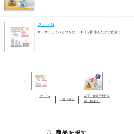
クリアG
サラサラしてべとつかない １日２回塗るだけで皮膚に...
クリアG
花王 食器用中性洗
一覧に戻る
剤 ｷｭｷｭｯﾄ...
商品を探す