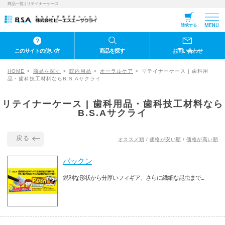
商品一覧 | リテイナーケース
MENU
請求する
このサイトの使い方
商品を探す
お問い合わせ
HOME
商品を探す
院内用品
オーラルケア
リテイナーケース | 歯科用
品・歯科技工材料ならB.S.Aサクライ
リテイナーケース | 歯科用品・歯科技工材料なら
B.S.Aサクライ
戻る
オススメ順
/
価格が安い順
/
価格が高い順
パックン
鋭利な形状から分厚いフィギア、さらに繊細な昆虫まで...