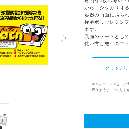
透明な2枚の薄い
からもシッカリ守
容器の両面に張ら
極薄ポリウレタン
ます。
乳歯のケースとし
使い方は先生のア
クリックし
キャンペーンやセール
現在は行なっておりま