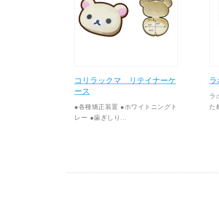
コリラックマ リテイナーケ
ラ
ース
ラ
●各種矯正装置 ●ホワイトニングト
た
レー ●歯ぎしり...