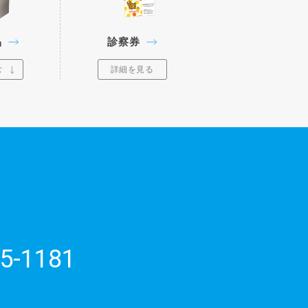
品
診察券
む
詳細を見る
5-1181