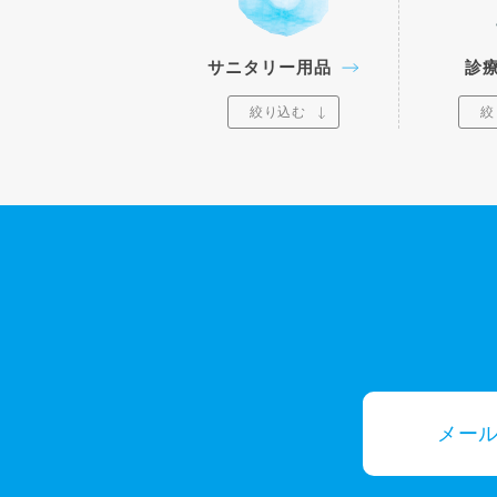
サニタリー用品
診
絞り込む
絞
メー