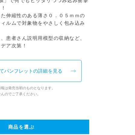
「膜」で何でもピッタリつつみ込み衝撃
る！
れた伸縮性のある薄さ０．０５ｍｍの
フィルムで対象物をやさしく包み込み
て、患者さん説明用模型の収納など、
イデア次第！
てパンフレットの詳細を見る
情報は発売当初のものとなります。
せんのでご了承ください。
商品を選ぶ