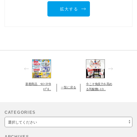
拡大する
新着商品 ﾍﾙｼｰｽﾏｲﾙ
今こそ免疫力を高め
一覧に戻る
ｴﾌﾟﾛ...
る乳酸菌L-13...
CATEGORIES
選択してください
ARCHIVES