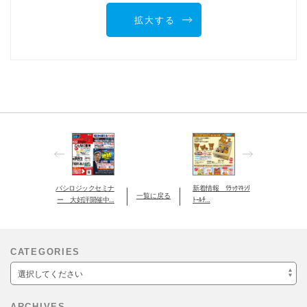
拡大する
バシロジックセミナ
新着情報 ﾘﾗｯｸﾏｷｼﾘ
一覧に戻る
ー 大好評開催中...
ﾄｰﾙﾁ...
CATEGORIES
選択してください
ARCHIVES