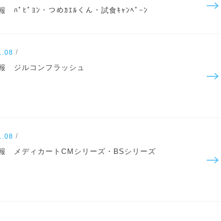
 ﾊﾟﾋﾟﾖﾝ・つめｶｴﾙくん・試食ｷｬﾝﾍﾟｰﾝ
1.08
報 ジルコンフラッシュ
1.08
報 メディカートCMシリーズ・BSシリーズ