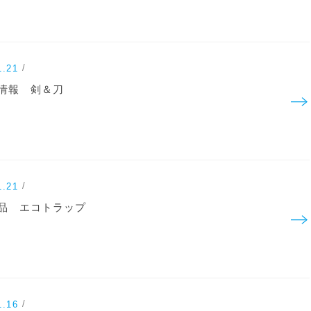
1.21
情報 剣＆刀
1.21
品 エコトラップ
1.16