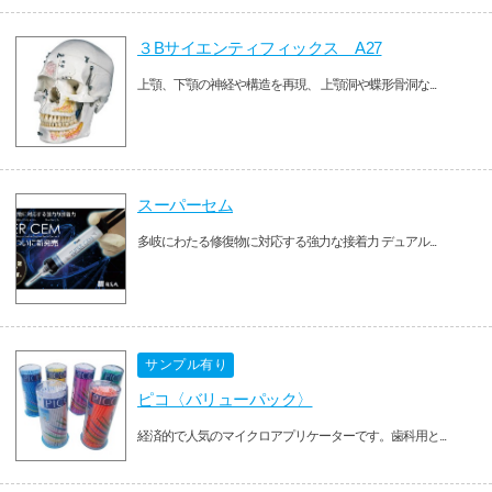
３Bサイエンティフィックス A27
上顎、下顎の神経や構造を再現、 上顎洞や蝶形骨洞な...
スーパーセム
多岐にわたる修復物に対応する強力な接着力 デュアル...
サンプル有り
ピコ〈バリューパック〉
経済的で人気のマイクロアプリケーターです。歯科用と...