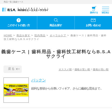
商品一覧 | 義歯ケース
MENU
請求する
このサイトの使い方
商品を探す
お問い合わせ
HOME
商品を探す
院内用品
オーラルケア
義歯ケース | 歯科用品・歯科
技工材料ならB.S.Aサクライ
義歯ケース | 歯科用品・歯科技工材料ならB.S.A
サクライ
戻る
オススメ順
/
価格が安い順
/
価格が高い順
パックン
鋭利な形状から分厚いフィギア、さらに繊細な昆虫まで...