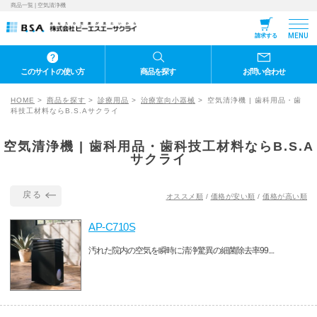
商品一覧 | 空気清浄機
MENU
請求する
このサイトの使い方
商品を探す
お問い合わせ
HOME
商品を探す
診療用品
治療室向小器械
空気清浄機 | 歯科用品・歯
科技工材料ならB.S.Aサクライ
空気清浄機 | 歯科用品・歯科技工材料ならB.S.A
サクライ
戻る
オススメ順
/
価格が安い順
/
価格が高い順
AP-C710S
汚れた院内の空気を瞬時に清浄驚異の細菌除去率99....