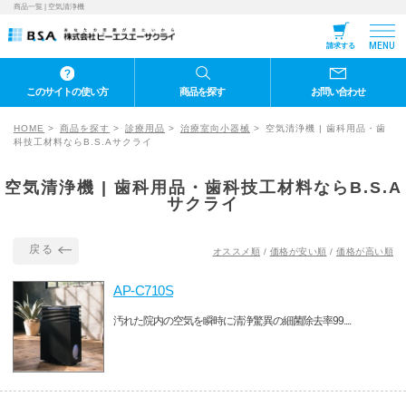
商品一覧 | 空気清浄機
MENU
請求する
このサイトの使い方
商品を探す
お問い合わせ
HOME
商品を探す
診療用品
治療室向小器械
空気清浄機 | 歯科用品・歯
科技工材料ならB.S.Aサクライ
空気清浄機 | 歯科用品・歯科技工材料ならB.S.A
サクライ
戻る
オススメ順
/
価格が安い順
/
価格が高い順
AP-C710S
汚れた院内の空気を瞬時に清浄驚異の細菌除去率99....