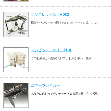
シンプレックス E-200
模型がワンタッチで着脱できるマグネット方式。 シン...
デジピット M-Ⅰ／M-Ⅱ
この 仮着器が1台あるだけで、 仕事が早い！ 仕事...
エアーブレイカー
あなたに代わってデンチャー ・金属床を石こう・埋没...