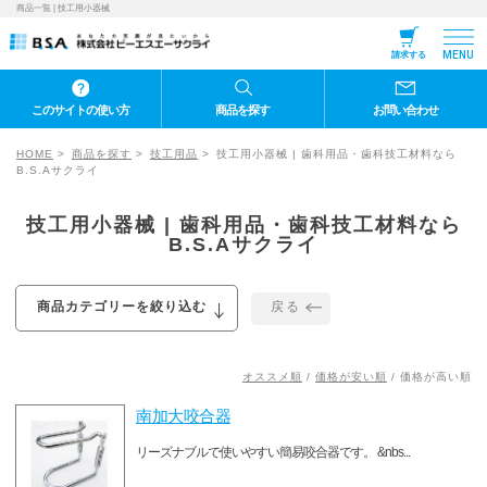
商品一覧 | 技工用小器械
MENU
請求する
このサイトの使い方
商品を探す
お問い合わせ
HOME
商品を探す
技工用品
技工用小器械 | 歯科用品・歯科技工材料なら
B.S.Aサクライ
技工用小器械 | 歯科用品・歯科技工材料なら
B.S.Aサクライ
戻る
商品カテゴリーを絞り込む
オススメ順
/
価格が安い順
/
価格が高い順
南加大咬合器
リーズナブルで使いやすい簡易咬合器です。 &nbs...