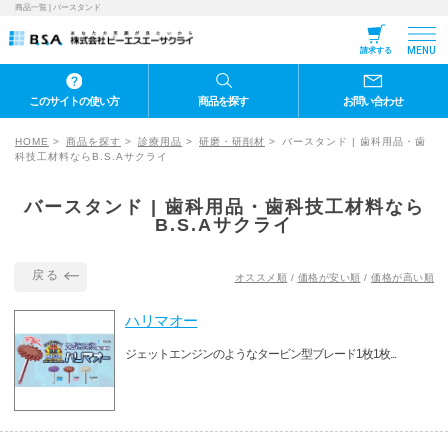
商品一覧 | バースタンド
MENU
請求する
このサイトの使い方
商品を探す
お問い合わせ
HOME
商品を探す
診療用品
研磨・研削材
バースタンド | 歯科用品・歯
科技工材料ならB.S.Aサクライ
バースタンド | 歯科用品・歯科技工材料なら
B.S.Aサクライ
戻る
オススメ順
/
価格が安い順
/
価格が高い順
ハリマオー
ジェットエンジンのようなタービン型ブレード1枚1枚...