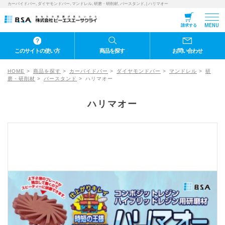
カーバイドバー, ダイヤモンドバー, マンドレル, 研磨・研削材, バースタンド, | ハリマオー
MENU
請求する
このサイトの使い方
商品を探す
お問い合わせ
HOME
商品を探す
カーバイドバー
ダイヤモンドバー
マンドレル
研
磨・研削材
バースタンド
ハリマオー
ハリマオー