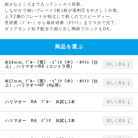
細かなところまで入ってシッカリ研磨。
しなやかで細いブレード1枚1枚が過剰圧をやさしく分散。
上下2層のブレードが独立して動くのでスピーディー。
荒研磨（ﾌﾞﾙｰ）から最終研磨（ﾎﾜｲﾄ）まで５分で完了。
ダイアモンド粒子配合で掘り出し陶材ブロックもOK。
商品を選ぶ
Φ14ｍｍ, ﾌﾞﾙｰ（荒）・ﾋﾟﾝｸ（中）・ﾎﾜｲﾄ（仕
詳しく見る
上）, ハリマオーRA（コントラ用）
Φ17ｍｍ, ﾌﾞﾙｰ（荒）・ﾋﾟﾝｸ（中）・ﾎﾜｲﾄ（仕
詳しく見る
上）, ハリマオーHP（Hp用）
ハリマオー RA ﾌﾞﾙｰ お試し1本
詳しく見る
ハリマオー RA ﾋﾟﾝｸ お試し1本
詳しく見る