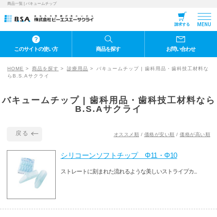
商品一覧 | バキュームチップ
MENU
請求する
このサイトの使い方
商品を探す
お問い合わせ
HOME
商品を探す
診療用品
バキュームチップ | 歯科用品・歯科技工材料な
らB.S.Aサクライ
バキュームチップ | 歯科用品・歯科技工材料なら
B.S.Aサクライ
戻る
オススメ順
/
価格が安い順
/
価格が高い順
シリコーンソフトチップ Φ11・Φ10
ストレートに刻まれた流れるような美しいストライプカ...