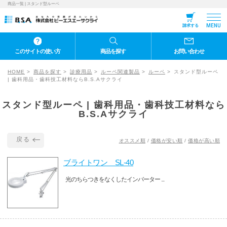
商品一覧 | スタンド型ルーペ
MENU
請求する
このサイトの使い方
商品を探す
お問い合わせ
HOME
商品を探す
診療用品
ルーペ関連製品
ルーペ
スタンド型ルーペ
| 歯科用品・歯科技工材料ならB.S.Aサクライ
スタンド型ルーペ | 歯科用品・歯科技工材料なら
B.S.Aサクライ
戻る
オススメ順
/
価格が安い順
/
価格が高い順
ブライトワン SL-40
光のちらつきをなくしたインバーター ...