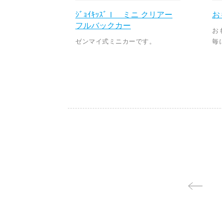
ｼﾞｮｲｷｯｽﾞＩ ミニ クリアー
お
フルバックカー
お
ゼンマイ式ミニカーです。
毎に