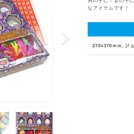
男の子に！女の子
なアイテムです！
270×370ｍｍ,