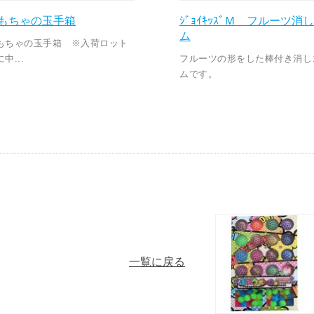
もちゃの玉手箱
ｼﾞｮｲｷｯｽﾞＭ フルーツ消
ム
もちゃの玉手箱 ※入荷ロット
中...
フルーツの形をした棒付き消し
ムです。
一覧に戻る