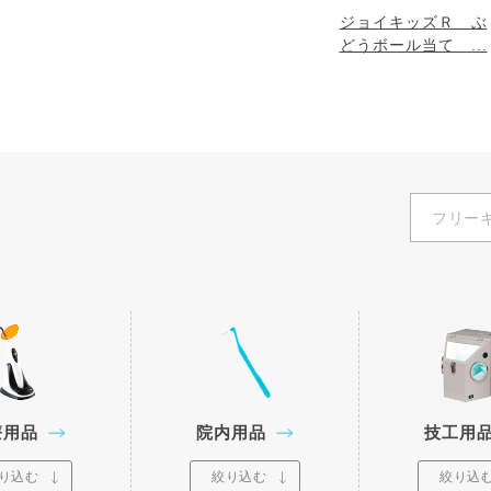
ジョイキッズＲ ぶ
どうボール当て ...
療用品
院内用品
技工用
り込む
絞り込む
絞り込