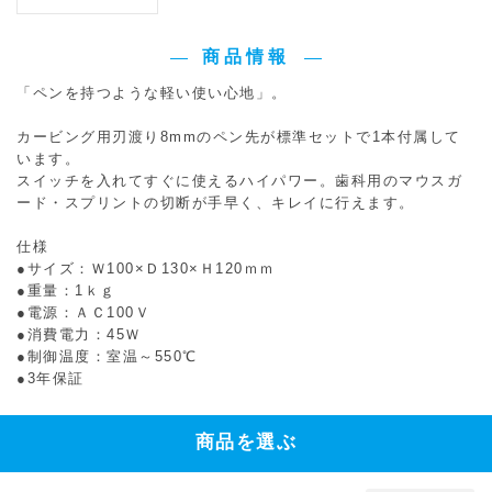
商品情報
「ペンを持つような軽い使い心地」。
カービング用刃渡り8mmのペン先が標準セットで1本付属して
います。
スイッチを入れてすぐに使えるハイパワー。歯科用のマウスガ
ード・スプリントの切断が手早く、キレイに行えます。
仕様
●サイズ：Ｗ100×Ｄ130×Ｈ120ｍｍ
●重量：1ｋｇ
●電源：ＡＣ100Ｖ
●消費電力：45Ｗ
●制御温度：室温～550℃
●3年保証
商品を選ぶ