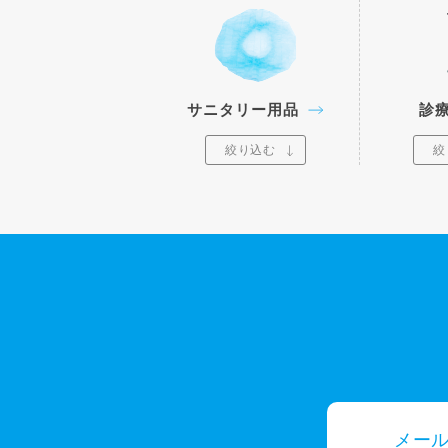
サニタリー用品
診
絞り込む
絞
メー