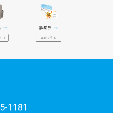
品
診察券
む
詳細を見る
5-1181