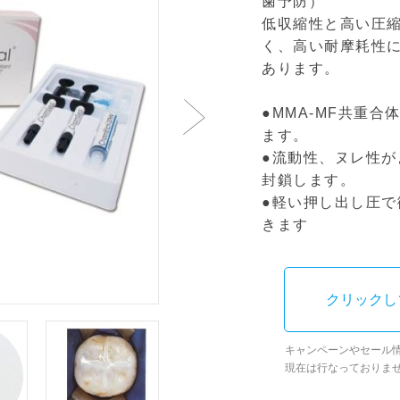
歯予防）
低収縮性と高い圧
く、高い耐摩耗性
あります。
●MMA-MF共重
ます。
●流動性、ヌレ性
封鎖します。
●軽い押し出し圧
きます
クリックし
キャンペーンやセール
現在は行なっておりま