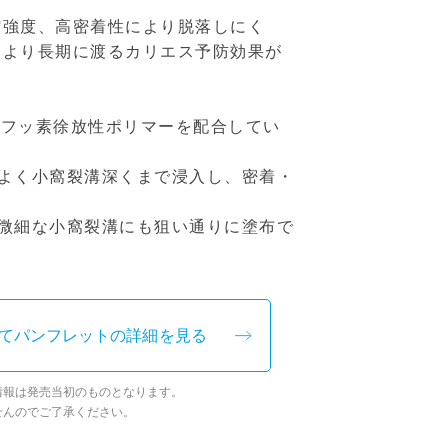
縮強度、高密着性により脱落しにく
により長期に渡るカリエス予防効果が
合体フッ素徐放性ポリマーを配合してい
がよく小窩裂溝深くまで浸入し、密着・
で微細な小窩裂溝にも狙い通りに塗布で
てパンフレットの詳細を見る
情報は発売当初のものとなります。
せんのでご了承ください。