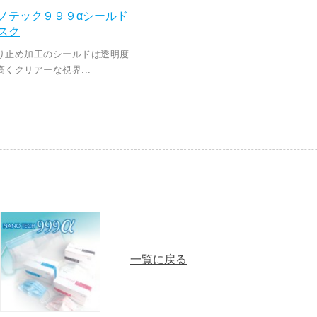
ノテック９９９αシールド
スク
り止め加工のシールドは透明度
高くクリアーな視界...
一覧に戻る