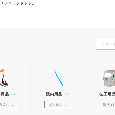
ナノテック９９９α
療用品
院内用品
技工用
り込む
絞り込む
絞り込