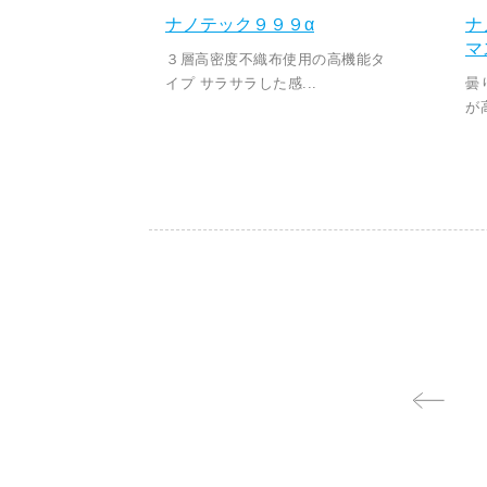
ナノテック９９９α
ナ
マ
３層高密度不織布使用の高機能タ
イプ サラサラした感...
曇
が