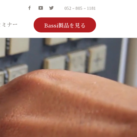
F
Y
T
052－805－1181
A
O
W
C
U
I
E
T
T
セミナー
B
U
T
Bassi製品を見る
O
B
E
O
E
R
K