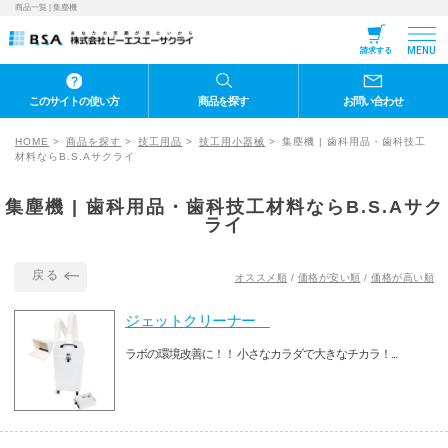
商品一覧 | 集塵機
MENU
請求する
このサイトの使い方
商品を探す
お問い合わせ
HOME
商品を探す
技工用品
技工用小器械
集塵機 | 歯科用品・歯科技工
材料ならB.S.Aサクライ
集塵機 | 歯科用品・歯科技工材料ならB.S.Aサク
ライ
戻る
オススメ順
/
価格が安い順
/
価格が高い順
ジェットクリーナー
ラボの環境改善に！！ 小さなカラダで大きなチカラ！...