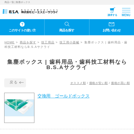
商品一覧 | 集塵ボックス
MENU
請求する
このサイトの使い方
商品を探す
お問い合わせ
HOME
商品を探す
技工用品
技工用小器械
集塵ボックス | 歯科用品・歯
科技工材料ならB.S.Aサクライ
集塵ボックス | 歯科用品・歯科技工材料なら
B.S.Aサクライ
戻る
オススメ順
/
価格が安い順
/
価格が高い順
交換用 ゴールドボックス