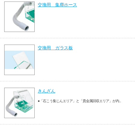
交換用 集塵ホース
交換用 ガラス板
きんざん
●「石こう集じんエリア」と「貴金属回収エリア」が内...