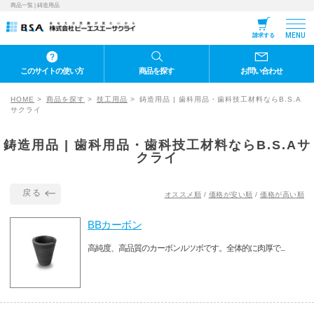
商品一覧 | 鋳造用品
MENU
請求する
このサイトの使い方
商品を探す
お問い合わせ
HOME
商品を探す
技工用品
鋳造用品 | 歯科用品・歯科技工材料ならB.S.A
サクライ
鋳造用品 | 歯科用品・歯科技工材料ならB.S.Aサ
クライ
戻る
オススメ順
/
価格が安い順
/
価格が高い順
BBカーボン
高純度、高品質のカーボンルツボです。全体的に肉厚で...