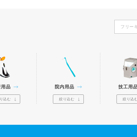
療用品
院内用品
技工用
り込む
絞り込む
絞り込