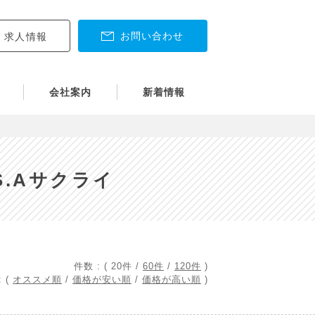
お問い合わせ
求人情報
会社案内
新着情報
S.Aサクライ
件数 : (
20件
/
60件
/
120件
)
 (
オススメ順
/
価格が安い順
/
価格が高い順
)