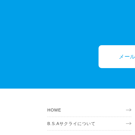
メー
HOME
B.S.Aサクライについて