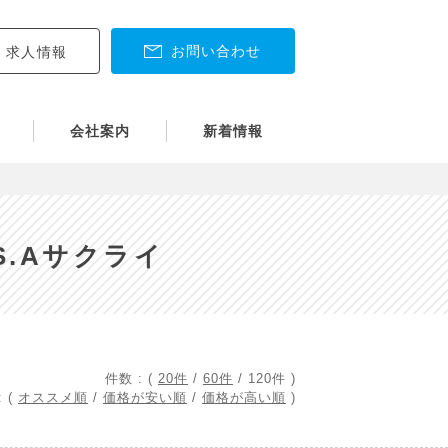
お問い合わせ
求人情報
会社案内
新着情報
S.Aサクライ
件数 : (
20件
/
60件
/
120件
)
 (
オススメ順
/
価格が安い順
/
価格が高い順
)