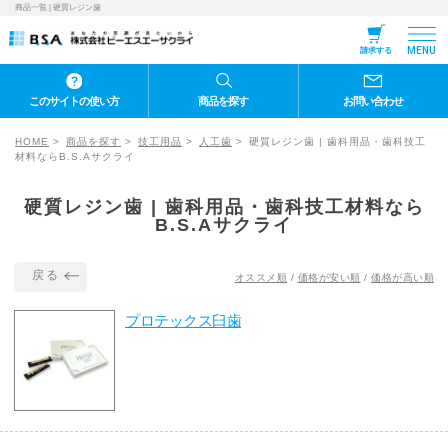
商品一覧 | 硬質レジン歯
MENU
請求する
このサイトの使い方
商品を探す
お問い合わせ
HOME
商品を探す
技工用品
人工歯
硬質レジン歯 | 歯科用品・歯科技工
材料ならB.S.Aサクライ
硬質レジン歯 | 歯科用品・歯科技工材料なら
B.S.Aサクライ
戻る
オススメ順
/
価格が安い順
/
価格が高い順
プロテックス臼歯