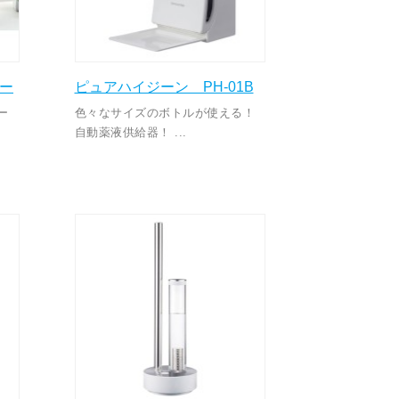
ー
ピュアハイジーン PH-01B
サー
色々なサイズのボトルが使える！
自動薬液供給器！ ...