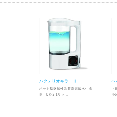
バクテリオキラーⅡ
へ
ポット型微酸性次亜塩素酸水生成
・
器 BK-2 1リッ...
小55