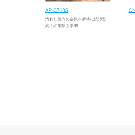
AP-C710S
C
汚れた院内の空気を瞬時に清浄驚
異の細菌除去率99....