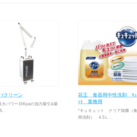
パクリーン
花王 食器用中性洗剤 ｷｭ
ｯﾄ 業務用
最大パワー15Kpaの強力吸引&最
...
*キュキュット クリア除菌（
用洗剤） 4.5Ｌ...