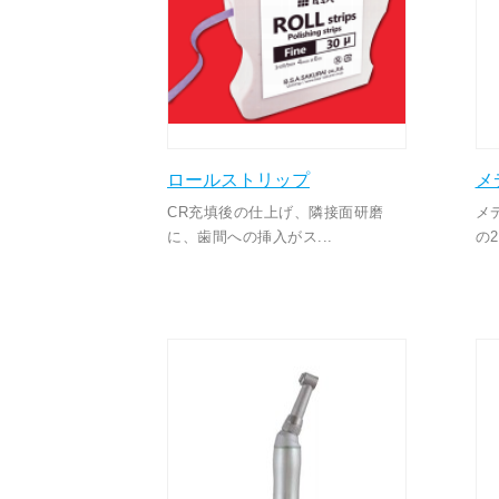
ロールストリップ
メ
CR充填後の仕上げ、隣接面研磨
メ
に、歯間への挿入がス...
の2