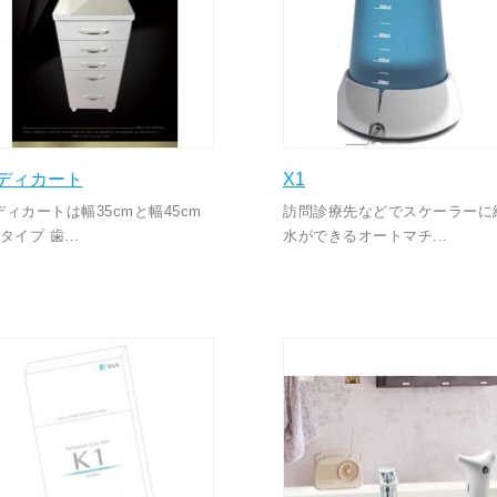
ディカート
X1
ディカートは幅35cmと幅45cm
訪問診療先などでスケーラーに
タイプ 歯...
水ができるオートマチ...