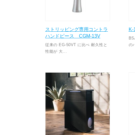
ストリッピング専用コントラ
K-
ハンドピース CGM-13V
B
従来の EG-50VT に比べ 耐久性と
の
性能が 大...