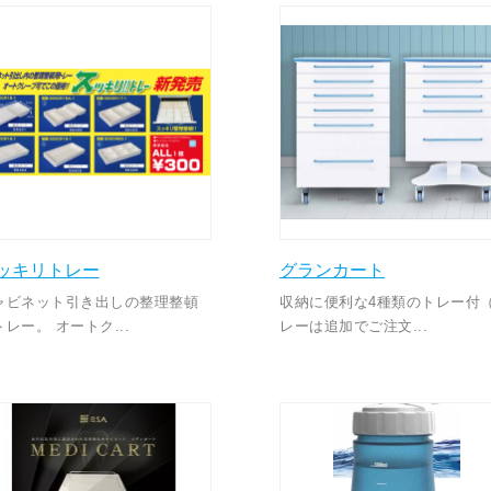
ッキリトレー
グランカート
ャビネット引き出しの整理整頓
収納に便利な4種類のトレー付
レー。 オートク...
レーは追加でご注文...