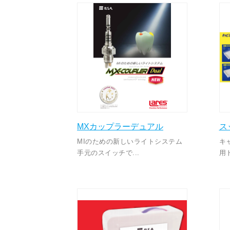
MXカップラーデュアル
ス
MIのための新しいライトシステム
キ
手元のスイッチで...
用ト