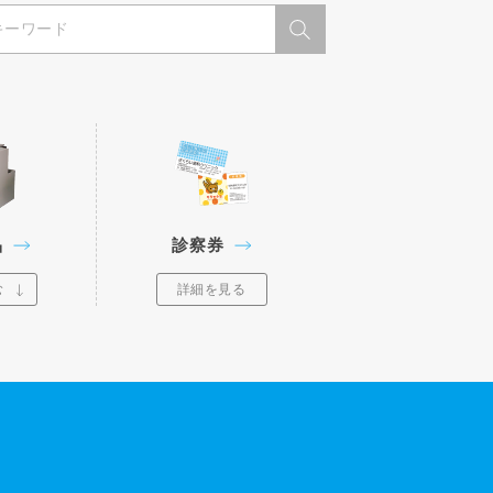
品
診察券
む
詳細を見る