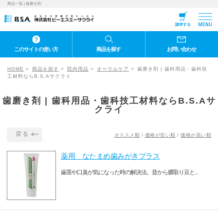
商品一覧 | 歯磨き剤
MENU
請求する
このサイトの使い方
商品を探す
お問い合わせ
HOME
商品を探す
院内用品
オーラルケア
歯磨き剤 | 歯科用品・歯科技
工材料ならB.S.Aサクライ
歯磨き剤 | 歯科用品・歯科技工材料ならB.S.Aサ
クライ
戻る
オススメ順
/
価格が安い順
/
価格が高い順
薬用 なたまめ歯みがきプラス
歯茎や口臭が気になった時の解決法。昔から膿取り豆と...