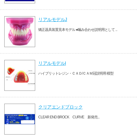
リアルモデルJ
矯正器具装置見本モデル ●噛み合わせ説明用として ...
リアルモデルI
ハイブリットレジン・ＣＡＤ/ＣＡＭ冠説明用 模型
クリアエンドブロック
CLEAR END BROCK CURVE 新発売...