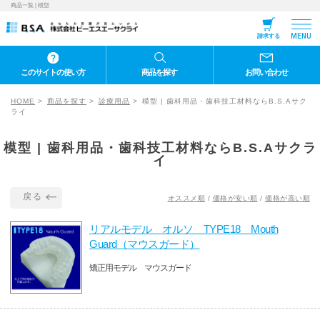
商品一覧 | 模型
MENU
請求する
このサイトの使い方
商品を探す
お問い合わせ
HOME
商品を探す
診療用品
模型 | 歯科用品・歯科技工材料ならB.S.Aサク
ライ
模型 | 歯科用品・歯科技工材料ならB.S.Aサクラ
イ
戻る
オススメ順
/
価格が安い順
/
価格が高い順
リアルモデル オルソ TYPE18 Mouth
Guard（マウスガード）
矯正用モデル マウスガード