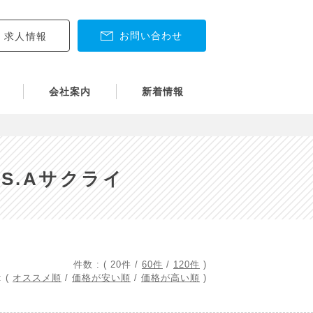
お問い合わせ
求人情報
会社案内
新着情報
S.Aサクライ
件数 : (
20件
/
60件
/
120件
)
 (
オススメ順
/
価格が安い順
/
価格が高い順
)