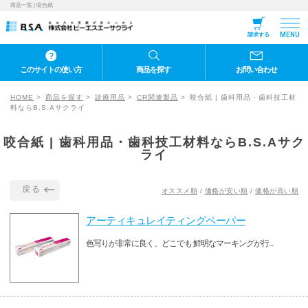
商品一覧 | 咬合紙
MENU
請求する
このサイトの使い方
商品を探す
お問い合わせ
HOME
商品を探す
診療用品
CR関連製品
咬合紙 | 歯科用品・歯科技工材
料ならB.S.Aサクライ
咬合紙 | 歯科用品・歯科技工材料ならB.S.Aサク
ライ
戻る
オススメ順
/
価格が安い順
/
価格が高い順
アーティキュレイティングペーパー
色写りが非常に良く、どこでも 鮮明なマーキングが行...