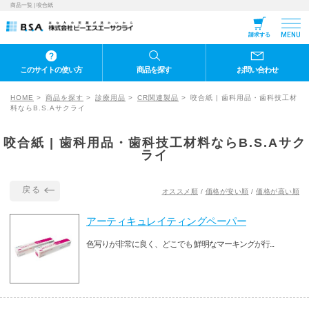
商品一覧 | 咬合紙
MENU
請求する
このサイトの使い方
商品を探す
お問い合わせ
HOME
商品を探す
診療用品
CR関連製品
咬合紙 | 歯科用品・歯科技工材
料ならB.S.Aサクライ
咬合紙 | 歯科用品・歯科技工材料ならB.S.Aサク
ライ
戻る
オススメ順
/
価格が安い順
/
価格が高い順
アーティキュレイティングペーパー
色写りが非常に良く、どこでも 鮮明なマーキングが行...