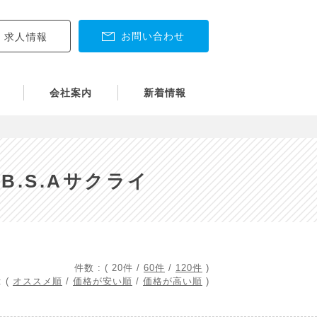
お問い合わせ
求人情報
会社案内
新着情報
.S.Aサクライ
件数 : (
20件
/
60件
/
120件
)
 (
オススメ順
/
価格が安い順
/
価格が高い順
)