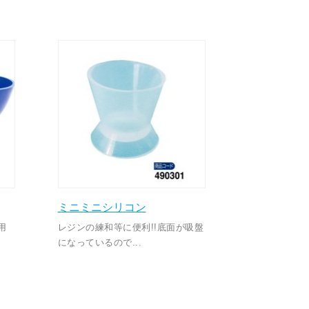
ミニミニシリコン
用
レジンの練和等に便利!!底面が吸盤
になっているので...