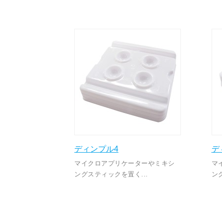
ディンプル4
デ
マイクロアプリケーターやミキシ
マ
ングスティックを置く...
ン