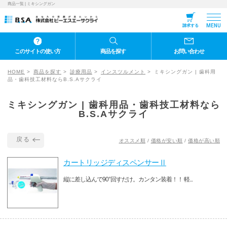
商品一覧 | ミキシングガン
MENU
請求する
このサイトの使い方
商品を探す
お問い合わせ
HOME
商品を探す
診療用品
インスツルメント
ミキシングガン | 歯科用
品・歯科技工材料ならB.S.Aサクライ
ミキシングガン | 歯科用品・歯科技工材料なら
B.S.Aサクライ
戻る
オススメ順
/
価格が安い順
/
価格が高い順
カートリッジディスペンサーⅡ
縦に差し込んで90°回すだけ。カンタン装着！！ 軽...