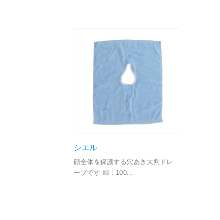
シエル
顔全体を保護する穴あき大判ドレ
ープです 綿：100...