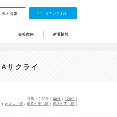
お問い合わせ
求人情報
会社案内
新着情報
.Aサクライ
件数 : (
20件
/
60件
/
120件
)
 (
オススメ順
/
価格が安い順
/
価格が高い順
)