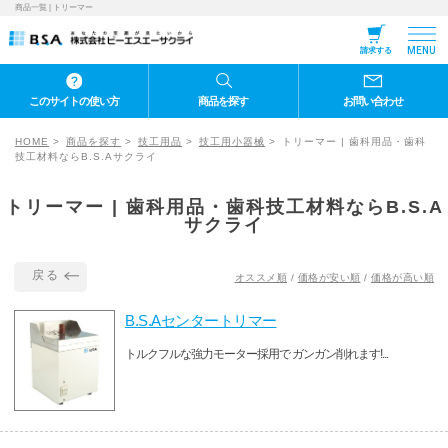
商品一覧 | トリーマー
MENU
請求する
このサイトの使い方
商品を探す
お問い合わせ
HOME
商品を探す
技工用品
技工用小器械
トリーマー | 歯科用品・歯科
技工材料ならB.S.Aサクライ
トリーマー | 歯科用品・歯科技工材料ならB.S.A
サクライ
戻る
オススメ順
/
価格が安い順
/
価格が高い順
B.S.Aセンタートリマー
トルクフルな強力モーター採用で ガンガン削れます!...