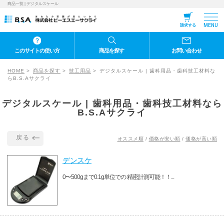
商品一覧 | デジタルスケール
MENU
請求する
このサイトの使い方
商品を探す
お問い合わせ
HOME
商品を探す
技工用品
デジタルスケール | 歯科用品・歯科技工材料な
らB.S.Aサクライ
デジタルスケール | 歯科用品・歯科技工材料なら
B.S.Aサクライ
戻る
オススメ順
/
価格が安い順
/
価格が高い順
デンスケ
0〜500gまで0.1g単位での 精密計測可能！！...