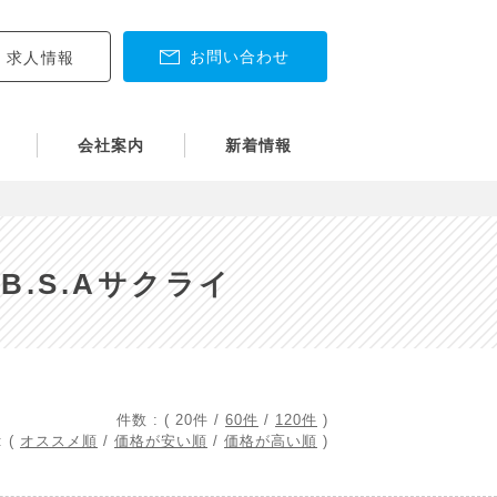
お問い合わせ
求人情報
会社案内
新着情報
.S.Aサクライ
件数 : (
20件
/
60件
/
120件
)
 (
オススメ順
/
価格が安い順
/
価格が高い順
)