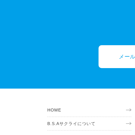
メー
HOME
B.S.Aサクライについて