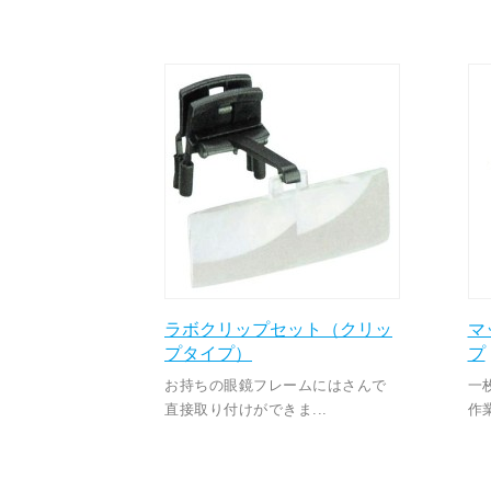
ラボクリップセット（クリッ
マ
プタイプ）
プ
お持ちの眼鏡フレームにはさんで
一
直接取り付けができま...
作