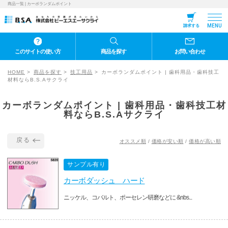
商品一覧 | カーボランダムポイント
MENU
請求する
このサイトの使い方
商品を探す
お問い合わせ
HOME
商品を探す
技工用品
カーボランダムポイント | 歯科用品・歯科技工
材料ならB.S.Aサクライ
カーボランダムポイント | 歯科用品・歯科技工材
料ならB.S.Aサクライ
戻る
オススメ順
/
価格が安い順
/
価格が高い順
サンプル有り
カーボダッシュ ハード
ニッケル、コバルト、ポーセレン研磨などに &nbs...