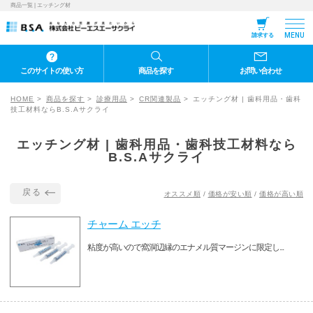
商品一覧 | エッチング材
MENU
請求する
このサイトの使い方
商品を探す
お問い合わせ
HOME
商品を探す
診療用品
CR関連製品
エッチング材 | 歯科用品・歯科
技工材料ならB.S.Aサクライ
エッチング材 | 歯科用品・歯科技工材料なら
B.S.Aサクライ
戻る
オススメ順
/
価格が安い順
/
価格が高い順
チャーム エッチ
粘度が高いので窩洞辺縁のエナメル質マージンに限定し...