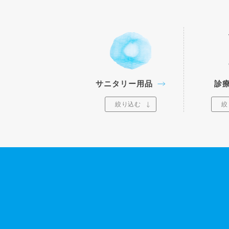
サニタリー用品
診
絞り込む
絞