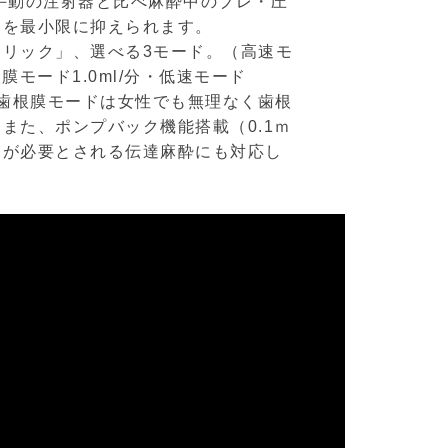
手動の注射器と比べ麻酔中のブレ・圧
みを最小限に抑えられます。
クリック」、選べる3モード。（高速モ
根膜モード1.0ml/分・低速モード
圧の歯根膜モードは女性でも無理なく歯根
また、ポンプバック機能搭載（0.1ｍ
さが必要とされる伝達麻酔にも対応し