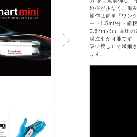
力’を自動制御し、
迫痛が少なく、傷
操作は簡単「ワン
ード1.5ml/分・歯
0.67ml/分）高
膜注射が可能です。
吸い戻し）で繊細
ます。