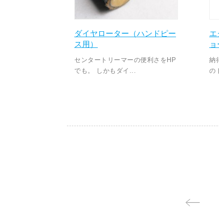
ダイヤローター（ハンドピー
エ
ス用）
ョ
センタートリーマーの便利さをHP
納
でも。 しかもダイ...
の