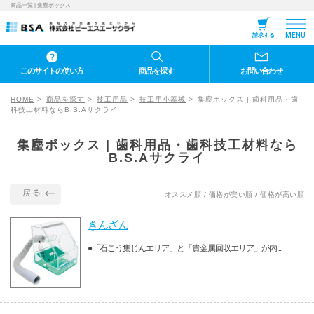
商品一覧 | 集塵ボックス
MENU
請求する
このサイトの使い方
商品を探す
お問い合わせ
HOME
商品を探す
技工用品
技工用小器械
集塵ボックス | 歯科用品・歯
科技工材料ならB.S.Aサクライ
集塵ボックス | 歯科用品・歯科技工材料なら
B.S.Aサクライ
戻る
オススメ順
/
価格が安い順
/
価格が高い順
きんざん
●「石こう集じんエリア」と「貴金属回収エリア」が内...