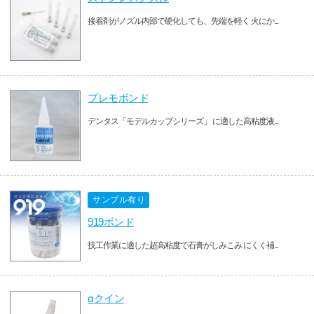
接着剤がノズル内部で硬化しても、先端を軽く 火にか...
プレモボンド
デンタス「モデルカップシリーズ」 に適した高粘度液...
サンプル有り
919ボンド
技工作業に適した超高粘度で石膏がしみこみ にくく補...
αクイン